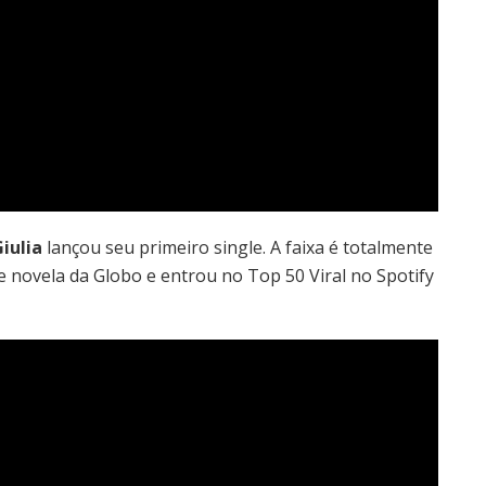
Giulia
lançou seu primeiro single. A faixa é totalmente
e novela da Globo e entrou no Top 50 Viral no Spotify