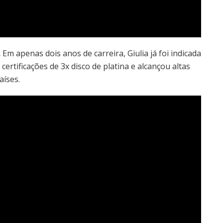
.
Em apenas dois anos de carreira, Giulia já foi indicada
ertificações de 3x disco de platina e alcançou altas
aíses.