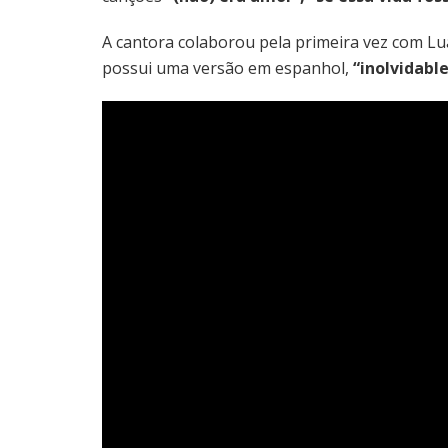
A cantora colaborou pela primeira vez com L
possui uma versão em espanhol,
“inolvidable