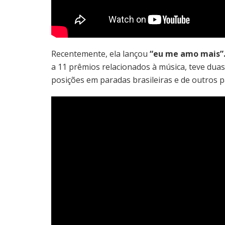
Recentemente, ela lançou
“eu me amo mais”
a 11 prêmios relacionados à música, teve duas c
posições em paradas brasileiras e de outros p