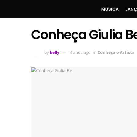
MÚSICA
LAN
Conheça Giulia B
by
kelly
4 anos ago
in
Conheça o Artista