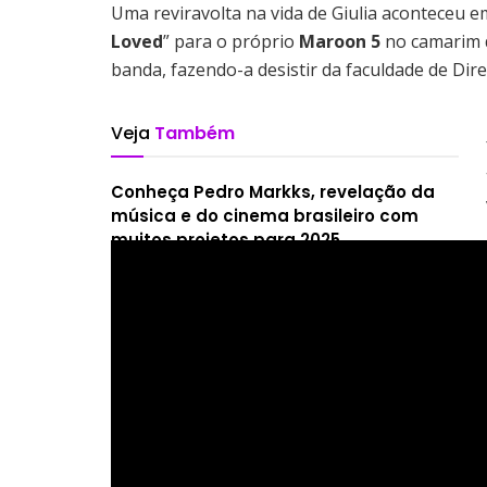
Uma reviravolta na vida de Giulia aconteceu 
Loved
” para o próprio
Maroon 5
no camarim d
banda, fazendo-a desistir da faculdade de Direi
Veja
Também
Conheça Pedro Markks, revelação da
música e do cinema brasileiro com
muitos projetos para 2025
Conheça Izack Under: brasileiro
residente em Londres e que carrega
uma emocionante trajetória como
artista
Conheça Blanko, cantor que viralizou
ao citar Brasil em música