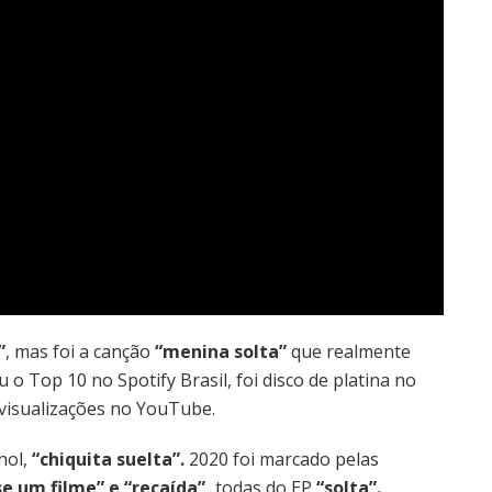
”
, mas foi a canção
“menina solta”
que realmente
u o Top 10 no Spotify Brasil, foi disco de platina no
visualizações no YouTube.
hol,
“chiquita suelta”.
2020 foi marcado pelas
se um filme” e “recaída”,
todas do EP
“solta”.