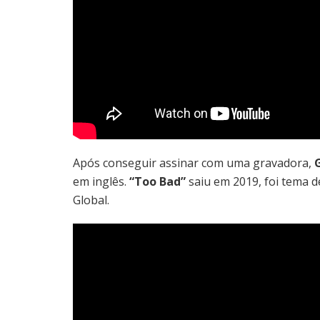
Após conseguir assinar com uma gravadora,
em inglês.
“Too Bad”
saiu em 2019, foi tema d
Global.