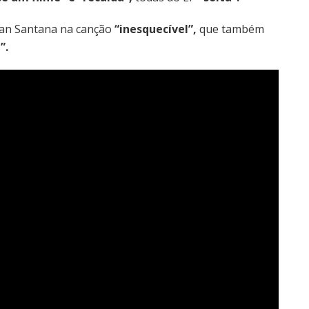
uan Santana na canção
“inesquecível”,
que também
”.