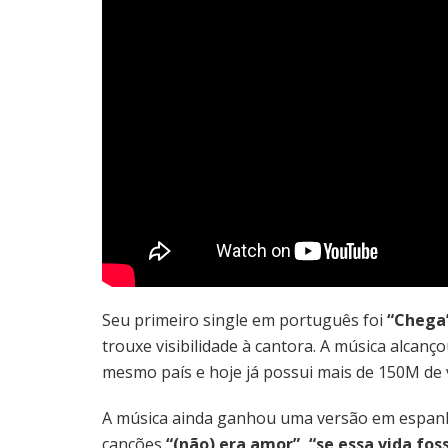
Seu primeiro single em português foi
“Chega
trouxe visibilidade à cantora. A música alcanço
mesmo país e hoje já possui mais de 150M de 
A música ainda ganhou uma versão em espan
canções
“(não) era amor”, “se essa vida fos