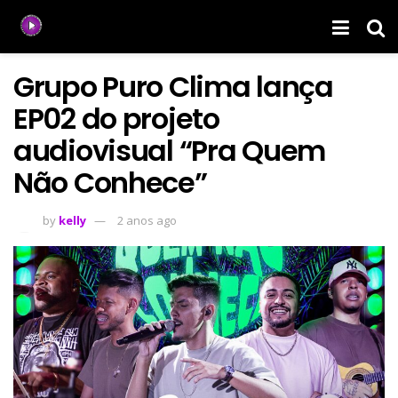
Grupo Puro Clima lança
EP02 do projeto
audiovisual “Pra Quem
Não Conhece”
by
kelly
2 anos ago