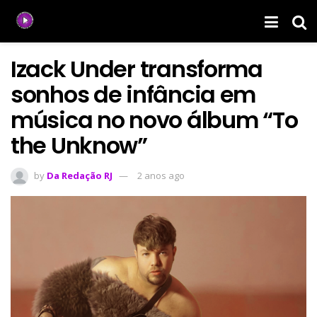
Izack Under transforma
sonhos de infância em
música no novo álbum “To
the Unknow”
by
Da Redação RJ
2 anos ago