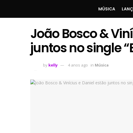
MÚSICA
LAN
João Bosco & Viní
juntos no single 
by
kelly
4 anos ago
in
Música