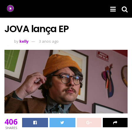
JOVA lança EP
by
kelly
3 anos ago
406
SHARES