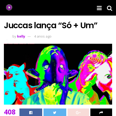
Juccas lança “Só + Um”
by
kelly
4 anos ago
408