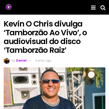
Kevin O Chris divulga
‘Tamborzão Ao Vivo’, o
audiovisual do disco
‘Tamborzão Raiz’
by
Daniel
4 anos ago