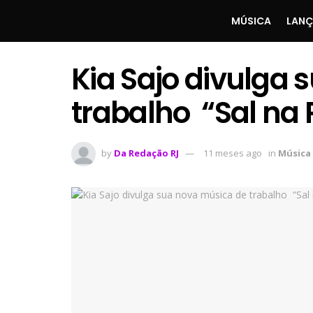
MÚSICA
LAN
Kia Sajo divulga
trabalho “Sal na 
by
Da Redação RJ
11 meses ago
in
Música