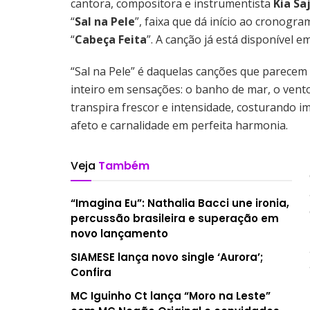
cantora, compositora e instrumentista
Kia Sa
“
Sal na Pele
”, faixa que dá início ao cronogr
“
Cabeça Feita
”. A canção já está disponível e
“Sal na Pele” é daquelas canções que parece
inteiro em sensações: o banho de mar, o vento
transpira frescor e intensidade, costurando 
afeto e carnalidade em perfeita harmonia.
Veja
Também
“Imagina Eu”: Nathalia Bacci une ironia,
percussão brasileira e superação em
novo lançamento
SIAMESE lança novo single ‘Aurora’;
Confira
MC Iguinho Ct lança “Moro na Leste”