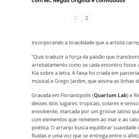
com MC Negão Original e convidados
incorporando a brasilidade que a artista carre
“Quis traduzir a força da paixão que transbo
arrebatamento como se cada encontro fosse u
Kia sobre a letra. A faixa foi criada em parcer
música) e Grego Jardim, que assina as linhas de
Gravada em Florianópolis (
Quartum Lab
) e R
desses dois lugares: tropicais, solares e senso
envolvente, marcada por um groove latino que
com elementos que remetem ao mar e ao calor
poética. O arranjo busca equilibrar suavidade
fluidas e uma voz que se entrega entre o afeto 