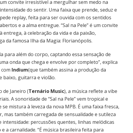
um convite irresistível a mergulhar sem medo na
intensidade do sentir. Uma faixa que prende, seduz e
pede replay, feita para ser ouvida com os sentidos
abertos e a alma entregue. “Sal na Pele” é um convite
à entrega, à celebração da vida e da paixão,
ga da famosa Ilha da Magia: Florianópolis.
rda para além do corpo, captando essa sensação de
ma onda que chega e envolve por completo”, explica
ia com
Indium
(que também assina a produção da
 baixo, guitarra e violão.
io de Janeiro (
Ternário Music
), a música reflete a vibe
riais. A sonoridade de “Sal na Pele” vem tropical e
 se mistura à leveza da nova MPB. É uma faixa fresca,
, mas também carregada de sensualidade e sutileza
 e intensidade: percussões quentes, linhas melódicas
e a carnalidade. “É música brasileira feita para