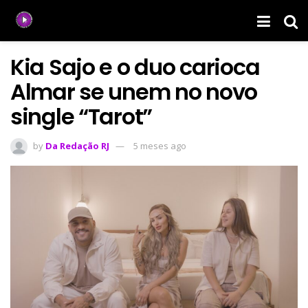
Kia Sajo e o duo carioca
Almar se unem no novo
single “Tarot”
by
Da Redação RJ
5 meses ago