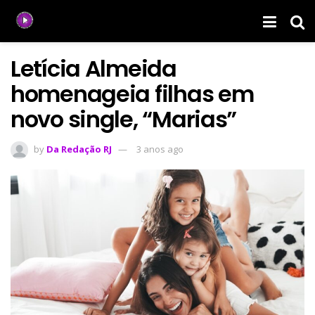
Letícia Almeida
homenageia filhas em
novo single, “Marias”
by
Da Redação RJ
3 anos ago