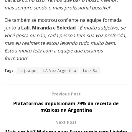
bacana como isso. Temos que dar o nosso melhor,
mas sempre sendo o mais profissional possível
“.
Ele também se mostrou confiante na equipe formada
junto a
Lali
,
Miranda
e
Soledad
. “
É muito subjetivo, se
você gosta ou não, cada pessoa tem sua voz preferida,
mas eu realmente estou levando tudo muito bem.
Estou muito feliz com a equipe que estamos
formando
“.
Tags:
la joaqui
LA Voz Argentina
Luck Ra
Previous Post
Plataformas impulsionam 79% da receita de
músicas na Argentina
Next Post
Mais um hit? Maluma quer fazer remix com Livinho