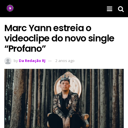
Marc Yann estreia o
videoclipe do novo single
“Profano”
by
Da Redação RJ
2 anos ago