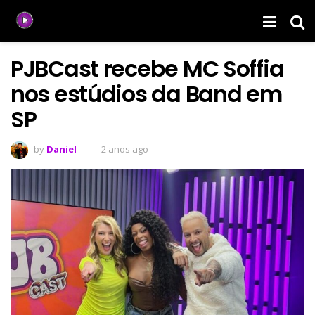
PJBCast recebe MC Soffia
nos estúdios da Band em
SP
by
Daniel
2 anos ago