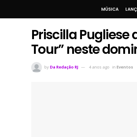
MÚSICA
LAN
Priscilla Pugliese
Tour” neste domin
by
Da Redação RJ
4 anos ago
in
Eventos