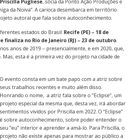
Priscilla Pugliese
, sócia da Ponto Ação Produções e
ga da Noiva”. A carioca desembarca em território
projeto autoral que fala sobre autoconhecimento.
iferentes estados do Brasil:
Recife (PE) – 18 de
 finaliza no Rio de Janeiro (RJ) – 23 de outubro
.
u nos anos de 2019 – presencialmente, e em 2020, que,
 Mas, esta é a primeira vez do projeto na cidade de
O evento consta em um bate papo com a atriz sobre
seus trabalhos recentes e muito além disso.
Honrando o nome, a atriz fala sobre o “Eclipse”, um
projeto especial da mesma que, desta vez, irá abordar
sentimentos vividos por Priscilla em 2022. O “Eclipse”
é sobre autoconhecimento, sobre poder entender o
seu “eu” interior e aprender a amá-lo. Para Priscilla, o
projeto não existe apenas para mostrar ao público a