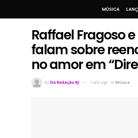
MÚSICA
LAN
Raffael Fragoso e
falam sobre reen
no amor em “Dir
by
Da Redação RJ
1 ano ago
in
Música