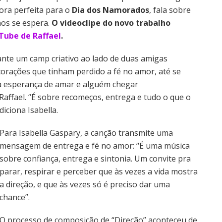
ora perfeita para o
Dia dos Namorados
, fala sobre
os se espera.
O
videoclipe do novo trabalho
Tube de Raffael
.
rante um camp criativo ao lado de duas amigas
corações que tinham perdido a fé no amor, até se
 a esperança de amar e alguém chegar
Raffael. “É sobre recomeços, entrega e tudo o que o
iciona Isabella.
Para Isabella Gaspary, a canção transmite uma
mensagem de entrega e fé no amor: “É uma música
sobre confiança, entrega e sintonia. Um convite pra
parar, respirar e perceber que às vezes a vida mostra
a direção, e que às vezes só é preciso dar uma
chance”.
O processo de composição de “Direção” aconteceu de