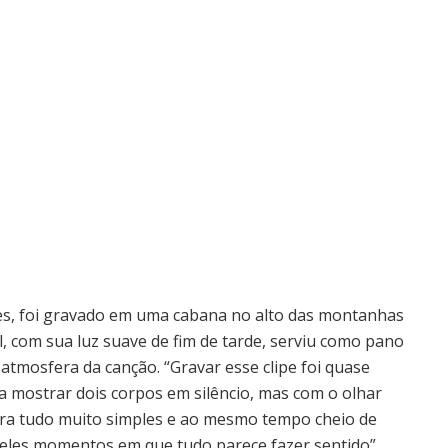
unes, foi gravado em uma cabana no alto das montanhas
al, com sua luz suave de fim de tarde, serviu como pano
 atmosfera da canção. “Gravar esse clipe foi quase
era mostrar dois corpos em silêncio, mas com o olhar
 “Era tudo muito simples e ao mesmo tempo cheio de
queles momentos em que tudo parece fazer sentido”.