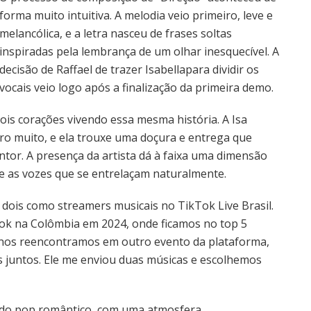
forma muito intuitiva. A melodia veio primeiro, leve e
melancólica, e a letra nasceu de frases soltas
inspiradas pela lembrança de um olhar inesquecível. A
decisão de Raffael de trazer Isabellapara dividir os
vocais veio logo após a finalização da primeira demo.
dois corações vivendo essa mesma história. A Isa
ro muito, e ela trouxe uma doçura e entrega que
ntor. A presença da artista dá à faixa uma dimensão
re as vozes que se entrelaçam naturalmente.
s dois como streamers musicais no TikTok Live Brasil.
k na Colômbia em 2024, onde ficamos no top 5
s, nos reencontramos em outro evento da plataforma,
 juntos. Ele me enviou duas músicas e escolhemos
 do pop romântico, com uma atmosfera