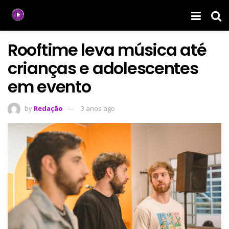
Rooftime leva música até
crianças e adolescentes
em evento
by
Redação
3 anos ago