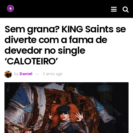
Sem grana? KING Saints se
diverte com a fama de
devedor no single
‘CALOTEIRO’
by
Daniel
3 anos ago