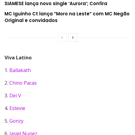
SIAMESE lança novo single ‘Aurora’; Confira
MC Iguinho Ct lança “Moro na Leste” com MC Negão
Original e convidados
Viva Latino
1.
Ballakath
2.
Chino Pacas
3.
Dei V
4.
Estevie
5.
Gonzy
6.
Jasiel Nunez