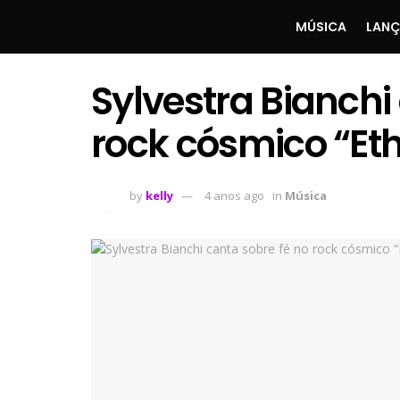
MÚSICA
LAN
Sylvestra Bianchi
rock cósmico “Et
by
kelly
4 anos ago
in
Música