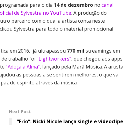
programada para o dia
14 de dezembro
no
canal
oficial de Sylvestra no YouTube
. A produção do
 Outro parceiro com o qual a artista conta neste
licou Sylvestra para todo o material promocional
ística em 2016, já ultrapassou
770 mil
streamings em
e de trabalho foi
“Lightworkers”
, que chegou aos apps
nte
“Adoça a Alma”
, lançado pela Marã Música. A artista
ajudou as pessoas a se sentirem melhores, o que vai
 paz de espírito através da música.
Next Post
“Frío”: Nicki Nicole lança single e videoclipe