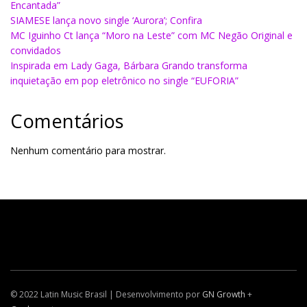
Encantada”
SIAMESE lança novo single ‘Aurora’; Confira
MC Iguinho Ct lança “Moro na Leste” com MC Negão Original e
convidados
Inspirada em Lady Gaga, Bárbara Grando transforma
inquietação em pop eletrônico no single “EUFORIA”
Comentários
Nenhum comentário para mostrar.
© 2022 Latin Music Brasil | Desenvolvimento por
GN Growth
+