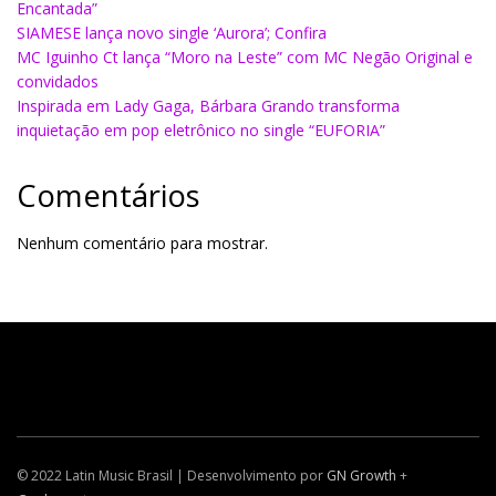
Encantada”
SIAMESE lança novo single ‘Aurora’; Confira
MC Iguinho Ct lança “Moro na Leste” com MC Negão Original e
convidados
Inspirada em Lady Gaga, Bárbara Grando transforma
inquietação em pop eletrônico no single “EUFORIA”
Comentários
Nenhum comentário para mostrar.
© 2022 Latin Music Brasil | Desenvolvimento por
GN Growth
+