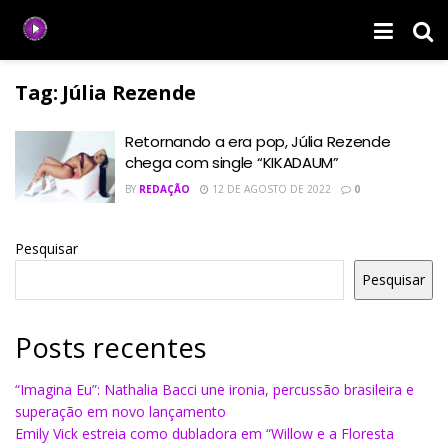
Tag:
Júlia Rezende
Retornando a era pop, Júlia Rezende
chega com single “KIKADAUM”
BY
REDAÇÃO
12 DE AGOSTO DE 2022
0
Pesquisar
Pesquisar
Posts recentes
“Imagina Eu”: Nathalia Bacci une ironia, percussão brasileira e
superação em novo lançamento
Emily Vick estreia como dubladora em “Willow e a Floresta