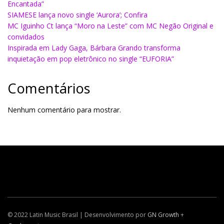
Encantada”
SIAMESE lança novo single ‘Aurora’; Confira
MC Iguinho Ct lança “Moro na Leste” com MC Negão Original e
convidados
Inspirada em Lady Gaga, Bárbara Grando transforma
inquietação em pop eletrônico no single “EUFORIA”
Comentários
Nenhum comentário para mostrar.
© 2022 Latin Music Brasil | Desenvolvimento por
GN Growth
+