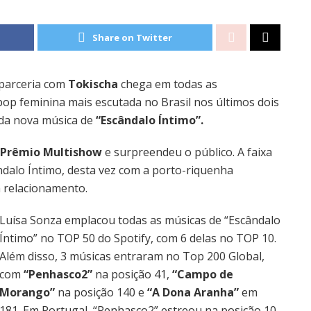
Share on Twitter
parceria com
Tokischa
chega em todas as
 pop feminina mais escutada no Brasil nos últimos dois
a da nova música de
“Escândalo Íntimo”.
Prêmio Multishow
e surpreendeu o público. A faixa
ndalo Íntimo, desta vez com a porto-riquenha
m relacionamento.
Luísa Sonza emplacou todas as músicas de “Escândalo
Íntimo” no TOP 50 do Spotify, com 6 delas no TOP 10.
Além disso, 3 músicas entraram no Top 200 Global,
com
“Penhasco2”
na posição 41,
“Campo de
Morango”
na posição 140 e
“A Dona Aranha”
em
181. Em Portugal, “Penhasco2” estreou na posição 10