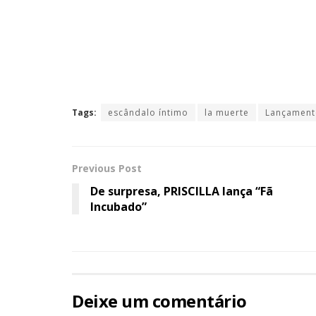
Tags:
escândalo íntimo
la muerte
Lançament
Previous Post
De surpresa, PRISCILLA lança “Fã
Incubado”
Deixe um comentário