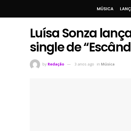
MÚSICA
LAN
Luísa Sonza lança
single de “Escând
by
Redação
3 anos ago
in
Música