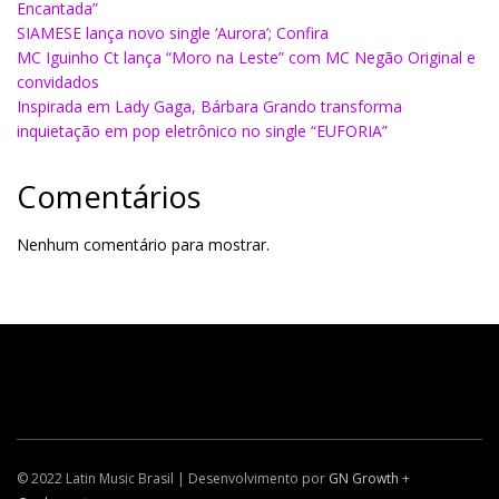
Encantada”
SIAMESE lança novo single ‘Aurora’; Confira
MC Iguinho Ct lança “Moro na Leste” com MC Negão Original e
convidados
Inspirada em Lady Gaga, Bárbara Grando transforma
inquietação em pop eletrônico no single “EUFORIA”
Comentários
Nenhum comentário para mostrar.
© 2022 Latin Music Brasil | Desenvolvimento por
GN Growth
+