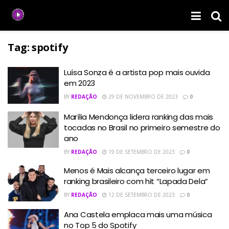
Tag:
spotify
Luísa Sonza é a artista pop mais ouvida
em 2023
BY
REDAÇÃO
29 DE NOVEMBRO DE 2023
0
Marília Mendonça lidera ranking das mais
tocadas no Brasil no primeiro semestre do
ano
BY
REDAÇÃO
19 DE SETEMBRO DE 2023
0
Menos é Mais alcança terceiro lugar em
ranking brasileiro com hit “Lapada Dela”
BY
REDAÇÃO
12 DE SETEMBRO DE 2023
0
Ana Castela emplaca mais uma música
no Top 5 do Spotify