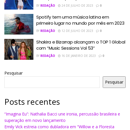
BY
REDAÇÃO
24 DE JULHO DE 2023
0
Spotify tem uma música latina em
primeiro lugar no mundo por mês em 2023
BY
REDAÇÃO
12 DE JULHO DE 2023
0
Shakira e Bizarrap alcançam o TOP 1 Global
com “Music Sessions Vol 53”
BY
REDAÇÃO
16 DE JANEIRO DE 2023
0
Pesquisar
Pesquisar
Posts recentes
“Imagina Eu”: Nathalia Bacci une ironia, percussão brasileira e
superação em novo lançamento
Emily Vick estreia como dubladora em “Willow e a Floresta