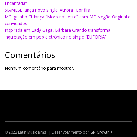
Encantada”
SIAMESE lança novo single ‘Aurora’; Confira
MC Iguinho Ct lança “Moro na Leste” com MC Negão Original e
convidados
Inspirada em Lady Gaga, Bárbara Grando transforma
inquietação em pop eletrônico no single “EUFORIA”
Comentários
Nenhum comentário para mostrar.
© 2022 Latin Music Brasil | Desenvolvimento por
GN Growth
+