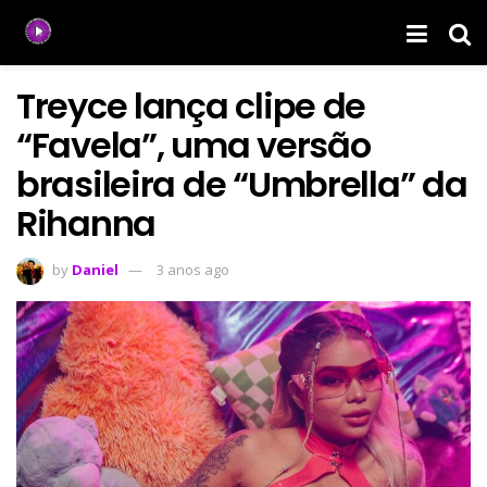
Treyce lança clipe de
“Favela”, uma versão
brasileira de “Umbrella” da
Rihanna
by
Daniel
3 anos ago