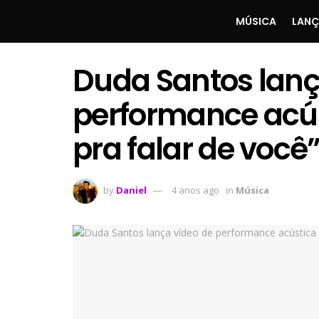
MÚSICA
LAN
Duda Santos lanç
performance acús
pra falar de você
by
Daniel
4 anos ago
in
Música