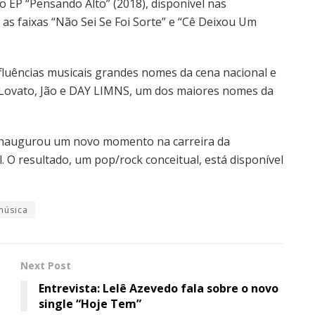
 EP “Pensando Alto” (2018), disponível nas
m as faixas “Não Sei Se Foi Sorte” e “Cê Deixou Um
luências musicais grandes nomes da cena nacional e
i Lovato, Jão e DAY LIMNS, um dos maiores nomes da
, inaugurou um novo momento na carreira da
. O resultado, um pop/rock conceitual, está disponível
música
Next Post
Entrevista: Lelê Azevedo fala sobre o novo
single “Hoje Tem”