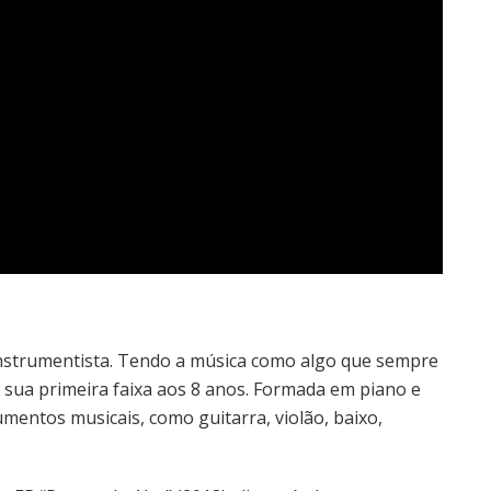
instrumentista. Tendo a música como algo que sempre
 sua primeira faixa aos 8 anos. Formada em piano e
umentos musicais, como guitarra, violão, baixo,