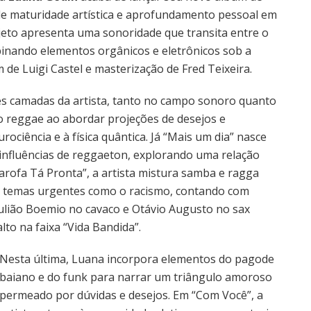
 maturidade artística e aprofundamento pessoal em
rojeto apresenta uma sonoridade que transita entre o
nando elementos orgânicos e eletrônicos sob a
e Luigi Castel e masterização de Fred Teixeira.
es camadas da artista, tanto no campo sonoro quanto
o reggae ao abordar projeções de desejos e
ociência e à física quântica. Já “Mais um dia” nasce
influências de reggaeton, explorando uma relação
arofa Tá Pronta”, a artista mistura samba e ragga
utir temas urgentes como o racismo, contando com
ulião Boemio no cavaco e Otávio Augusto no sax
to na faixa “Vida Bandida”.
Nesta última, Luana incorpora elementos do pagode
baiano e do funk para narrar um triângulo amoroso
permeado por dúvidas e desejos. Em “Com Você”, a