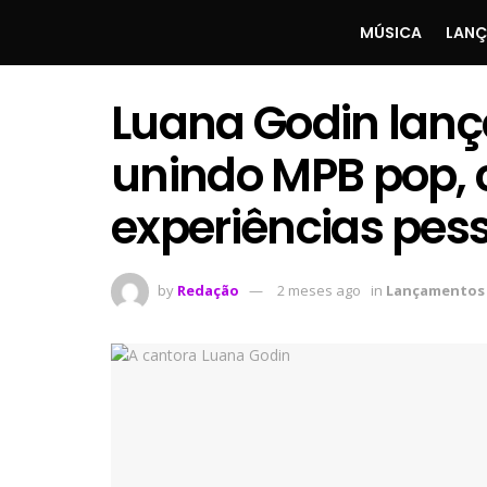
MÚSICA
LAN
Luana Godin lan
unindo MPB pop, cr
experiências pess
by
Redação
2 meses ago
in
Lançamentos