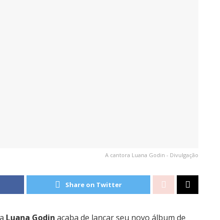
A cantora Luana Godin - Divulgação
Share on Twitter
ra
Luana Godin
acaba de lançar seu novo álbum de