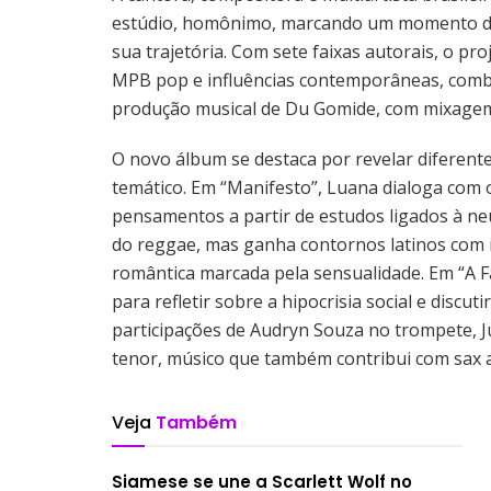
estúdio, homônimo, marcando um momento de
sua trajetória. Com sete faixas autorais, o p
MPB pop e influências contemporâneas, combi
produção musical de Du Gomide, com mixagem d
O novo álbum se destaca por revelar diferent
temático. Em “Manifesto”, Luana dialoga com 
pensamentos a partir de estudos ligados à neur
do reggae, mas ganha contornos latinos com 
romântica marcada pela sensualidade. Em “A F
para refletir sobre a hipocrisia social e disc
participações de Audryn Souza no trompete, J
tenor, músico que também contribui com sax al
Veja
Também
Siamese se une a Scarlett Wolf no