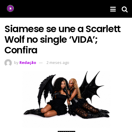
Siamese se une a Scarlett
Wolf no single ‘VIDA’;
Confira
by
Redação
2 meses ago