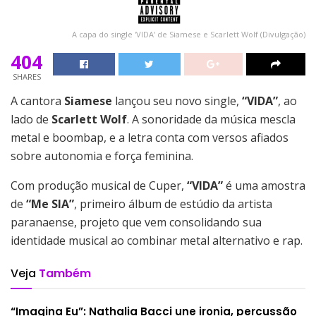
A capa do single 'VIDA' de Siamese e Scarlett Wolf (Divulgação)
404
SHARES
A cantora
Siamese
lançou seu novo single,
“VIDA”
, ao
lado de
Scarlett Wolf
. A sonoridade da música mescla
metal e boombap, e a letra conta com versos afiados
sobre autonomia e força feminina.
Com produção musical de Cuper,
“VIDA”
é uma amostra
de
“Me SIA”
, primeiro álbum de estúdio da artista
paranaense, projeto que vem consolidando sua
identidade musical ao combinar metal alternativo e rap.
Veja
Também
“Imagina Eu”: Nathalia Bacci une ironia, percussão