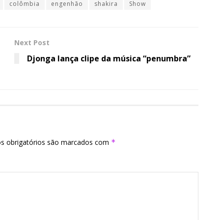
colômbia
engenhão
shakira
Show
Next Post
Djonga lança clipe da música “penumbra”
s obrigatórios são marcados com
*